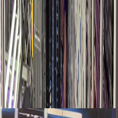
Команда
Uzamuse ECO
реализовала ключевые экстремальные
аттракционы в одном из крупнейших семейных
развлекательных центров в Узбекистане.
В рамках проекта были установлены:
— зиплайн с двумя линиями длиной 80 метров
— современный скалодром с 5 трассами и автоматической
страховкой
— высотная экстремальная качеля высотой 18 метров
Все аттракционы выполнены в indoor формате, рассчитаны на
высокую проходимость и безопасную эксплуатацию.
Проект усиливает трафик, увеличивает время пребывания
посетителей и повышает коммерческую эффективность
локации.