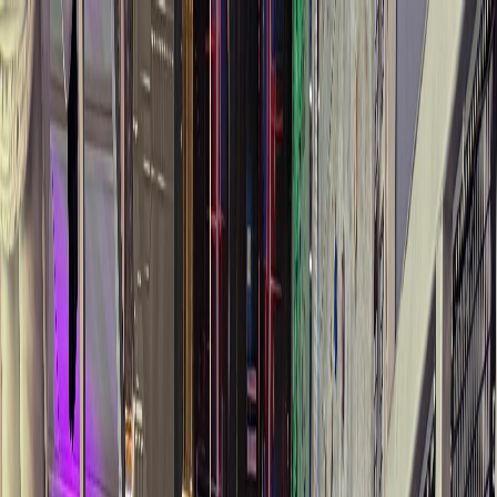
ГЛАВНАЯ
О
КОМПАНИИ
ПОРТФОЛИО
УСЛУГИ
НОВОСТИ
СВЯЖИТЕСЬ С НАМИ
RU
ГЛАВНАЯ
О
КОМПАНИИ
ПОРТФОЛИО
УСЛУГИ
НОВОСТИ
ОСТАВИТЬ ЗАЯВКУ